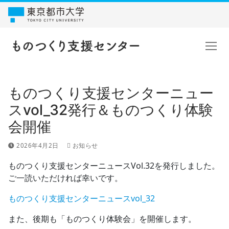
コ
ン
テ
ン
ツ
へ
ス
ものつくり支援センターニュー
キ
ッ
スvol_32発行＆ものつくり体験
プ
会開催
2026年4月2日
お知らせ
ものつくり支援センターニュースVol.32を発行しました。
ご一読いただければ幸いです。
ものつくり支援センターニュースvol_32
また、後期も「ものつくり体験会」を開催します。